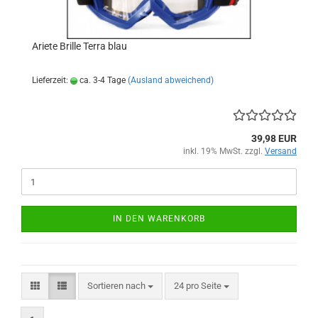
Ariete Brille Terra blau
Lieferzeit:
ca. 3-4 Tage
(Ausland abweichend)
39,98 EUR
inkl. 19% MwSt. zzgl.
Versand
IN DEN WARENKORB
Sortieren nach
pro Seite
Sortieren nach
24 pro Seite