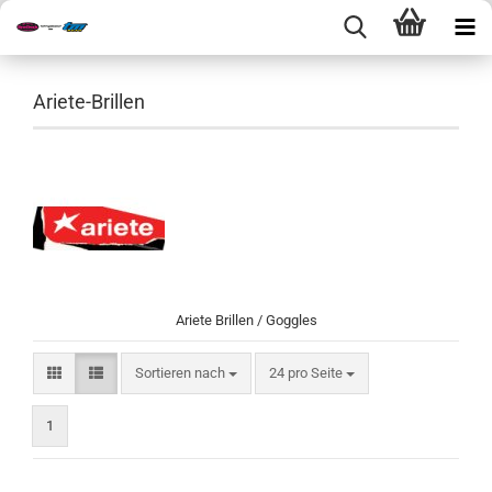
Ariete-Brillen
Ariete Brillen / Goggles
Sortieren nach
pro Seite
Sortieren nach
24 pro Seite
1