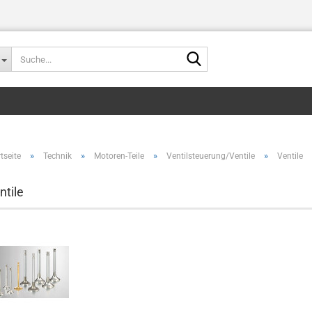
Suche...
»
»
»
»
tseite
Technik
Motoren-Teile
Ventilsteuerung/Ventile
Ventile
ntile