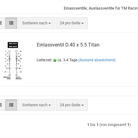
Einassventile, Auslassventile für TM Raci
Sortieren nach
pro Seite
Sortieren nach
24 pro Seite
Einlassventil D.40 x 5.5 Titan
Lieferzeit:
ca. 3-4 Tage
(Ausland abweichend)
Sortieren nach
pro Seite
Sortieren nach
24 pro Seite
1
bis
1
(von insgesamt
1
)